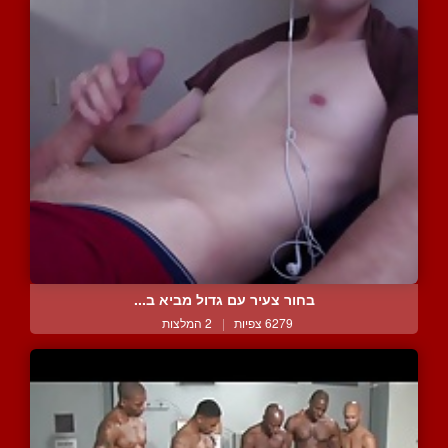
בחור צעיר עם גדול מביא ב...
6279 צפיות
|
2 המלצות