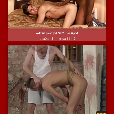
סקס בין גזעי בין לבן ושח...
11112 צפיות
|
4 המלצות