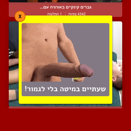
גברים קינקיים באורגיה עם...
4342 צפיות
|
1 המלצות
X
התעורר מותק, יש לי חשק
9104 צפיות
|
5 המלצות