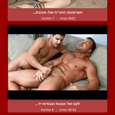
השרמוטה הזכרית שלו אוהבת...
4923 צפיות
|
1 המלצות
לקט של אוננות ועבודות יד...
18742 צפיות
|
6 המלצות