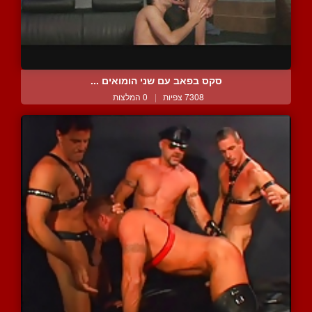
סקס בפאב עם שני הומואים ...
7308 צפיות
|
0 המלצות