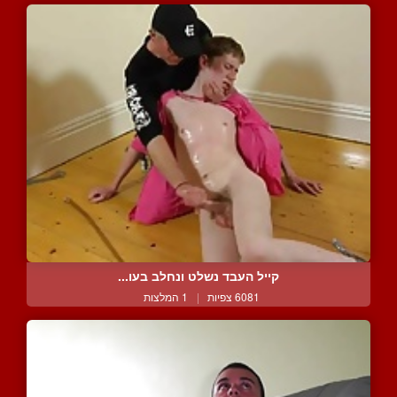
קייל העבד נשלט ונחלב בעו...
6081 צפיות
|
1 המלצות