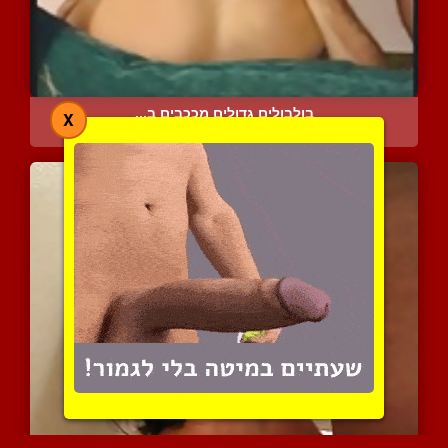
בולבולים גדולים מככבים ב...
X
11014 צפיות
|
12 המלצות