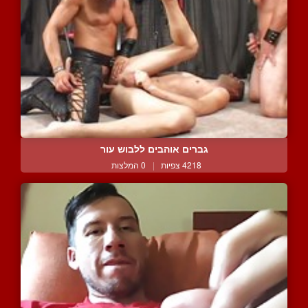
גברים אוהבים ללבוש עור
4218 צפיות
|
0 המלצות