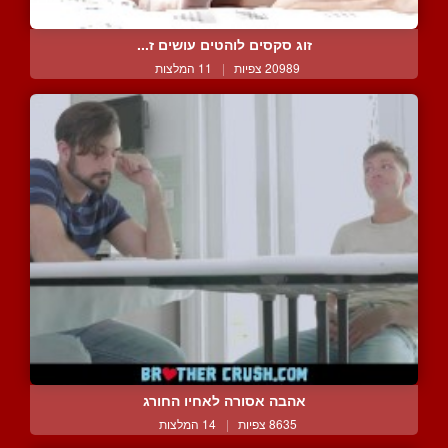
זוג סקסים לוהטים עושים ז...
20989 צפיות
|
11 המלצות
אהבה אסורה לאחיו החורג
8635 צפיות
|
14 המלצות