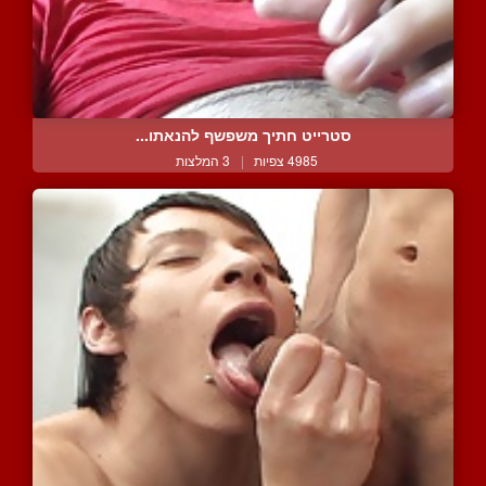
סטרייט חתיך משפשף להנאתו...
4985 צפיות
|
3 המלצות