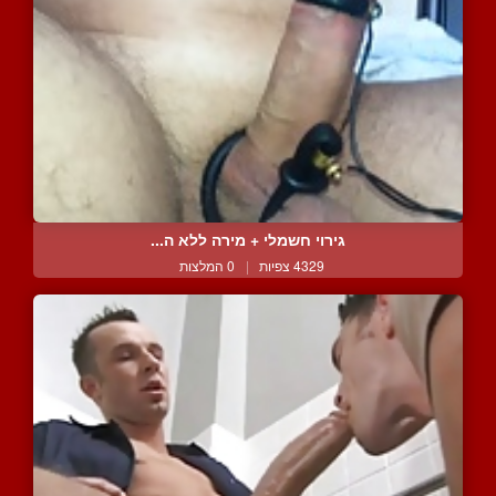
גירוי חשמלי + מירה ללא ה...
4329 צפיות
|
0 המלצות