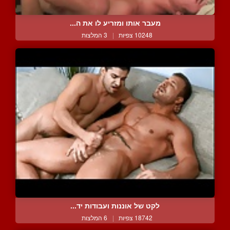
מעבר אותו ומזריע לו את ה...
10248 צפיות
|
3 המלצות
לקט של אוננות ועבודות יד...
18742 צפיות
|
6 המלצות