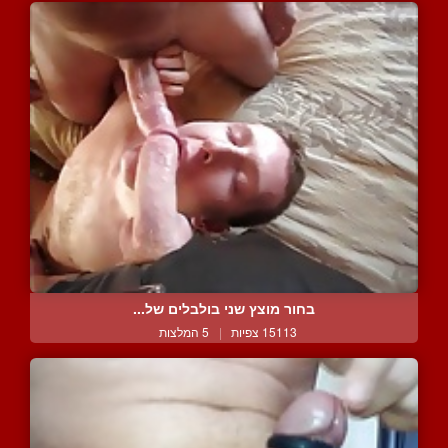
בחור מוצץ שני בולבלים של...
15113 צפיות
|
5 המלצות