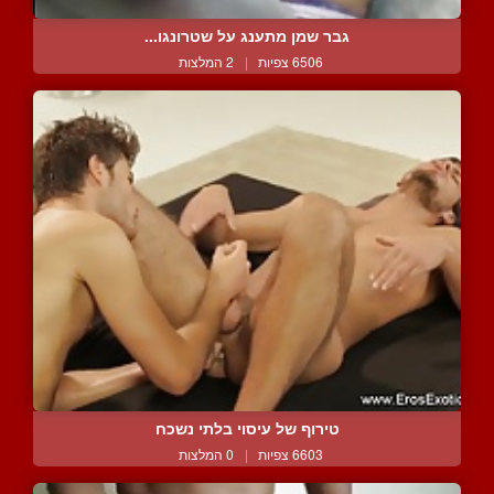
גבר שמן מתענג על שטרונגו...
6506 צפיות
|
2 המלצות
טירוף של עיסוי בלתי נשכח
6603 צפיות
|
0 המלצות