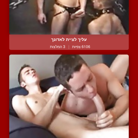
עליך לציית לאדונך
6106 צפיות
|
3 המלצות