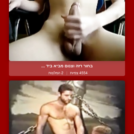
בחור רזה וצנום מביא ביד ...
4554 צפיות
|
2 המלצות