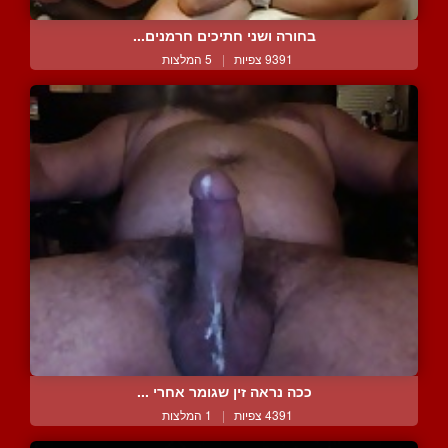
בחורה ושני חתיכים חרמנים...
9391 צפיות
|
5 המלצות
ככה נראה זין שגומר אחרי ...
4391 צפיות
|
1 המלצות