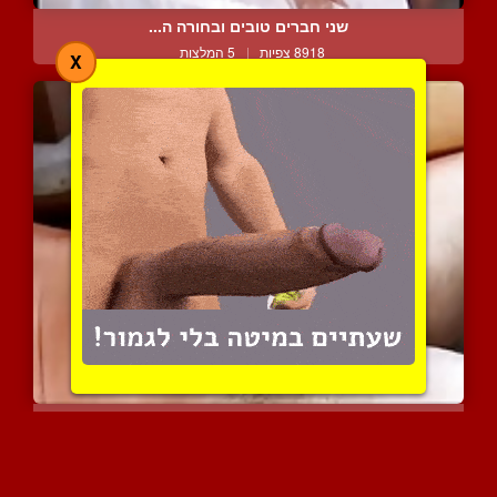
שני חברים טובים ובחורה ה...
8918 צפיות
|
5 המלצות
X
גמירה בלי ידיים של זין ע...
12558 צפיות
|
12 המלצות