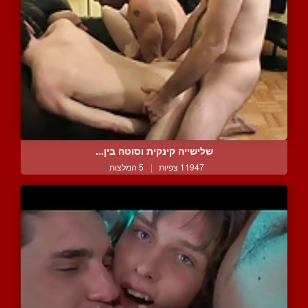
שלישייה קינקית וסוטה בין...
11947 צפיות
|
5 המלצות