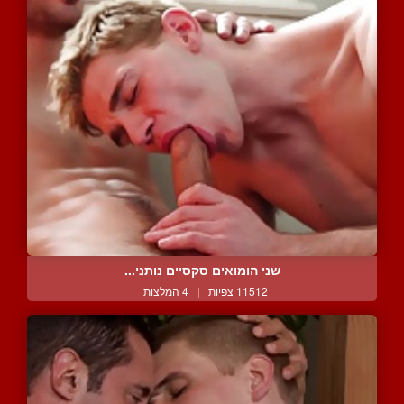
שני הומואים סקסיים נותני...
11512 צפיות
|
4 המלצות