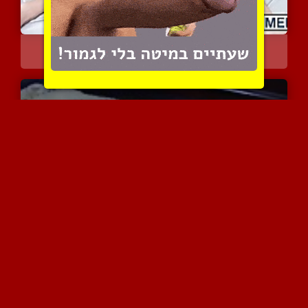
שני כוסונים מוצצים זה לז...
9982 צפיות
|
7 המלצות
שפיכה חשמלית בסרט כחול ח...
4927 צפיות
|
0 המלצות