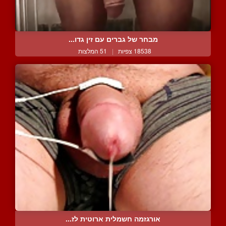
מבחר של גברים עם זין גדו...
18538 צפיות
|
51 המלצות
אורגזמה חשמלית ארוטית לז...