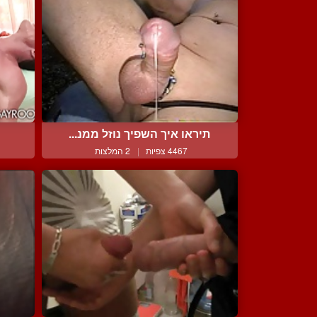
תיראו איך השפיך נוזל ממנ...
4467 צפיות
|
2 המלצות