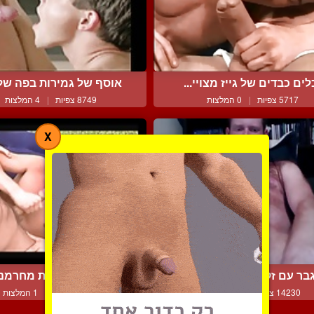
לים כבדים של גייז מצויי...
אוסף של גמירות בפה של ג
5717 צפיות
|
0 המלצות
8749 צפיות
|
4 המלצות
X
בר עם זקן וזין ארוך עוש...
גמירות אוראליות מחרמנות
14230 צפיות
|
3 המלצות
10382 צפיות
|
1 המלצות