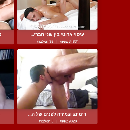
עיסוי ארוטי בין שני חברי...
כ
34831 צפיות
|
38 המלצות
רימינג וגמירה לפנים של ה...
ג
9020 צפיות
|
5 המלצות