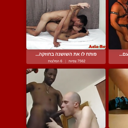
ם...
פותח לו את השושנה בחוזקה...
7562 צפיות
|
6 המלצות