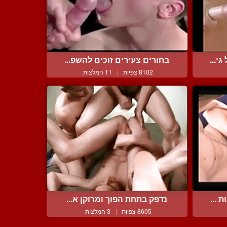
י...
בחורים צעירים זוכים להשפ...
8102 צפיות
|
11 המלצות
 ...
נדפק בתחת הפוך ומרוקן א...
8605 צפיות
|
3 המלצות