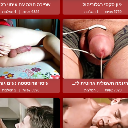
זיון סקסי בגלוריהול
שפיכה חמה עם עיסוי בלוט
5759 צפיות
|
1 המלצות
6825 צפיות
|
4 המלצות
גזמה חשמלית ארוטית לז...
עיסוי פרוסטטה נעים גורם
7023 צפיות
|
5 המלצות
5396 צפיות
|
2 המלצות