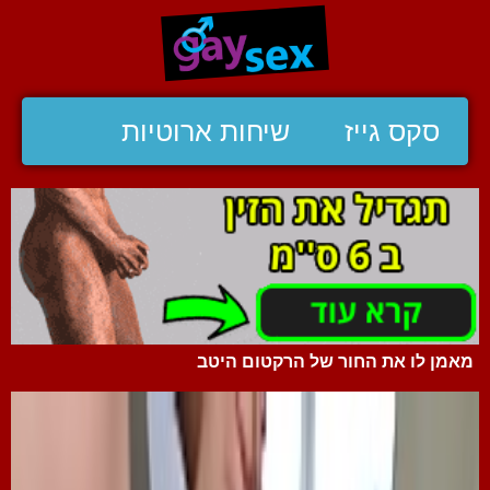
סקס גייז
שיחות ארוטיות
מאמן לו את החור של הרקטום היטב