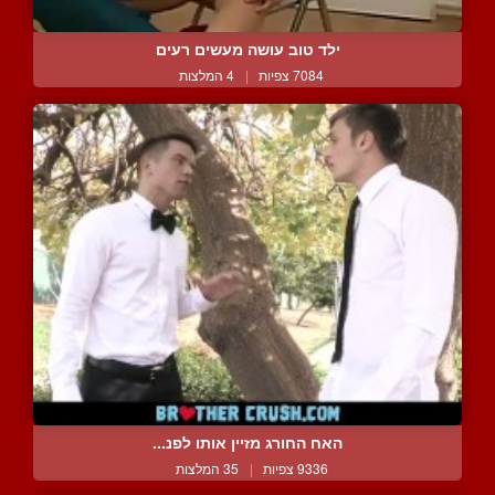
ילד טוב עושה מעשים רעים
7084 צפיות
|
4 המלצות
האח החורג מזיין אותו לפנ...
9336 צפיות
|
35 המלצות