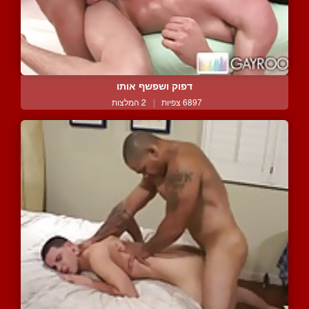
דפוק ושפשף אותו
6897 צפיות
|
2 המלצות