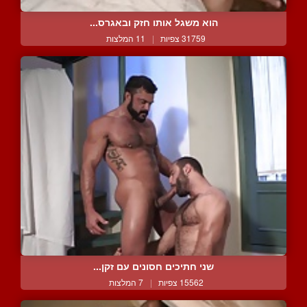
הוא משגל אותו חזק ובאגרס...
31759 צפיות
|
11 המלצות
שני חתיכים חסונים עם זקן...
15562 צפיות
|
7 המלצות