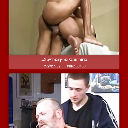
בחור ערבי מזיין ומזריע ל...
50450 צפיות
|
52 המלצות