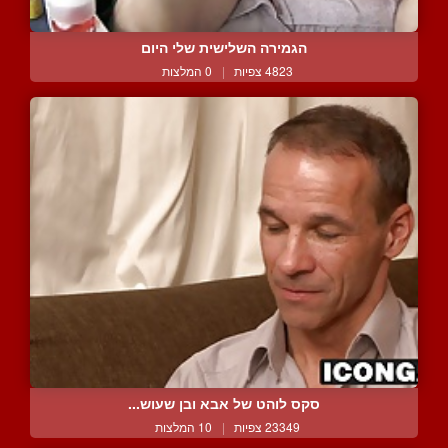
הגמירה השלישית שלי היום
4823 צפיות
|
0 המלצות
סקס לוהט של אבא ובן שעוש...
23349 צפיות
|
10 המלצות