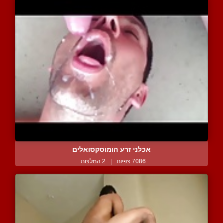
אכלני זרע הומוסקסואלים
7086 צפיות
|
2 המלצות