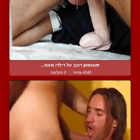
precum רוכב על דילדו מאס...
4345 צפיות
|
0 המלצות