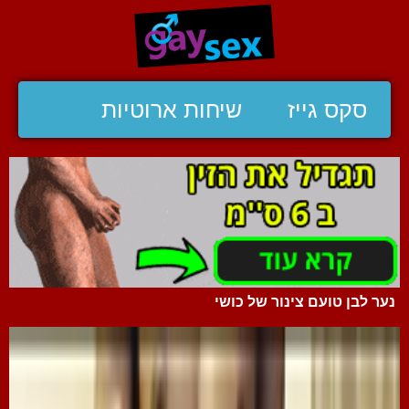
סקס גייז
שיחות ארוטיות
נער לבן טועם צינור של כושי