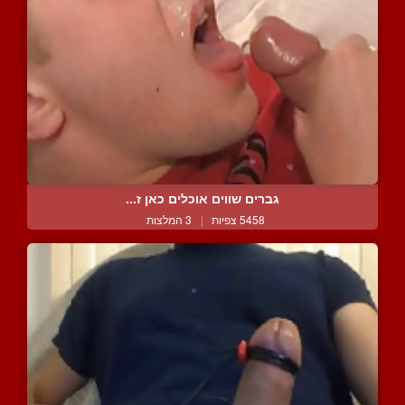
גברים שווים אוכלים כאן ז...
5458 צפיות
|
3 המלצות