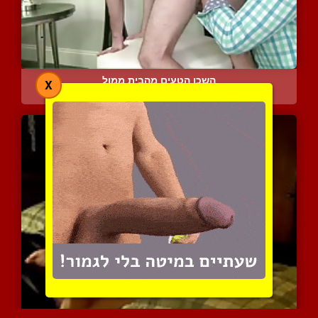
השכן הטעים מהבית ממול
X
10263 צפיות
|
5 המלצות