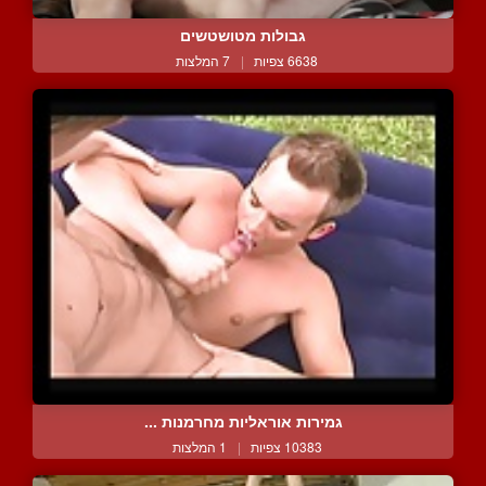
גבולות מטושטשים
6638 צפיות
|
7 המלצות
גמירות אוראליות מחרמנות ...
10383 צפיות
|
1 המלצות