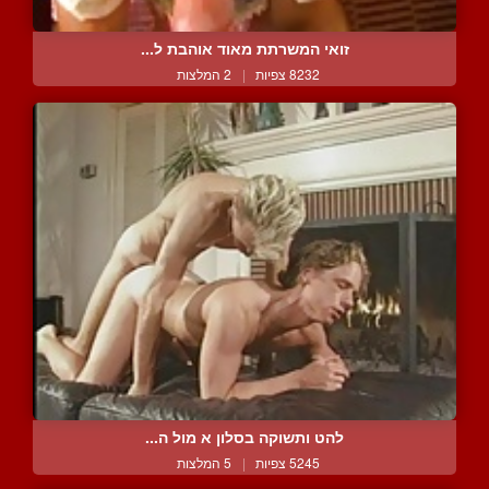
זואי המשרתת מאוד אוהבת ל...
8232 צפיות
|
2 המלצות
להט ותשוקה בסלון א מול ה...
5245 צפיות
|
5 המלצות