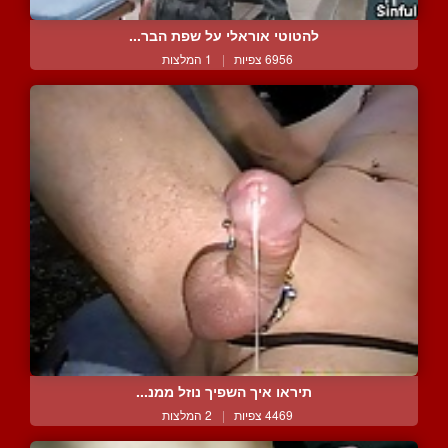
להטוטי אוראלי על שפת הבר...
6956 צפיות
|
1 המלצות
תיראו איך השפיך נוזל ממנ...
4469 צפיות
|
2 המלצות