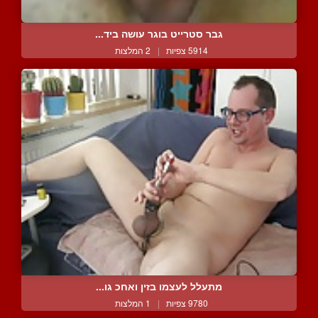
גבר סטרייט בוגר עושה ביד...
5914 צפיות
|
2 המלצות
מתעלל לעצמו בזין ואחכ גו...
9780 צפיות
|
1 המלצות