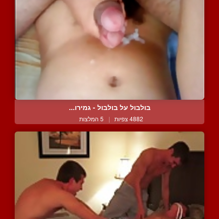
בולבול על בולבול - גמירו...
4882 צפיות
|
5 המלצות