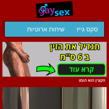
סקס גייז
שיחות ארוטיות
הקצין הוא הומו