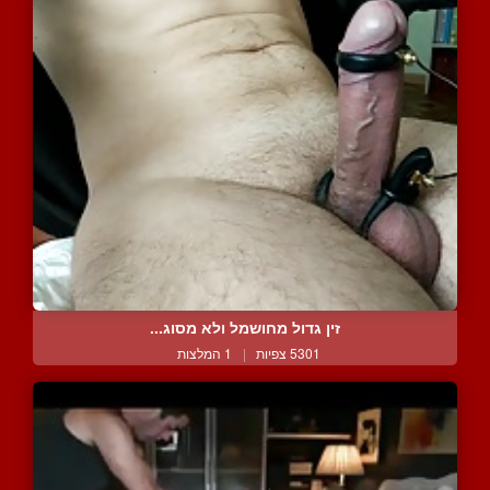
זין גדול מחושמל ולא מסוג...
5301 צפיות
|
1 המלצות