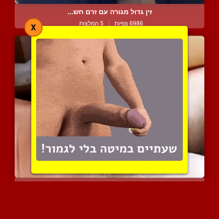
זין גדול מגורה עם זרם חש...
6986 צפיות
|
5 המלצות
X
גמירה בלי ידיים של זין ע...
12562 צפיות
|
12 המלצות